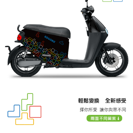
後付繳納相關費用。
免運
※ 交易是否成功請以「AFTEE先享後付 」之結帳頁面顯示為準，若有關於
是否繳費成功／繳費後需取消欲退款等相關疑問，請聯繫「AFTEE先享後付
免運費
客戶支援中心」
https://netprotections.freshdesk.com/support/home
【注意事項】
１．透過由恩沛科技股份有限公司提供之「AFTEE先享後付」服務完成之交
易，需依本服務之必要範圍內提供個人資料，並將交易相關給付款項請求債
權轉讓予恩沛科技股份有限公司。
２．關於個人資料處理事宜，請瀏覽以下網址：
https://aftee.tw/terms/#terms3
３．未成年的使用者請事先徵得法定代理人或監護人之同意方可使用
「AFTEE先享後付」，若未經同意申辦者引起之損失，本公司不負相關責
任。
４．使用「AFTEE先享後付」時，將依據個別帳號之用戶狀況，依本公司即
時審查核予不同之上限額度；若仍有額度不足之情形，本公司將視審查結果
請求用戶進行身份認證。
５．嚴禁一人註冊多個帳號或使用他人資訊註冊。若發現惡意使用之情形，
恩沛科技股份有限公司將有權停止該用戶之使用額度並採取法律行動。