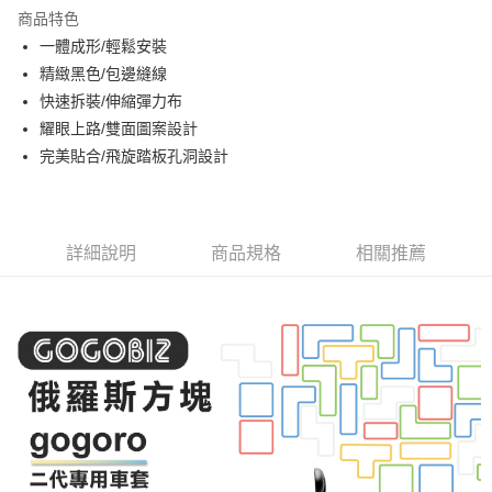
Apple Pay
商品特色
街口支付
一體成形/輕鬆安裝
精緻黑色/包邊縫線
悠遊付
快速拆裝/伸縮彈力布
全盈+PAY
耀眼上路/雙面圖案設計
完美貼合/飛旋踏板孔洞設計
AFTEE先享後付
相關說明
【關於「AFTEE先享後付」】
ATM付款
AFTEE先享後付是「在收到商品之後才付款」的支付方式。 讓您購物簡單
詳細說明
商品規格
相關推薦
便利好安心！
１．簡單：不需註冊會員、不需綁卡、不需儲值。
運送方式
２．便利：只要手機號碼，簡訊認證，即可結帳。
３．安心：先確認商品／服務後，再付款。
付款後全家取貨
每筆NT$60，滿NT$1,000(含以上)免運費
【「AFTEE先享後付」結帳流程】
１．於結帳方式選擇「AFTEE先享後付」後，將跳轉至「AFTEE先享後付」
付款後7-11取貨
結帳頁面，進行簡訊認證並確認金額後，即可完成結帳。
２．訂單成立數日內，您將收到繳費通知簡訊。
每筆NT$60，滿NT$1,000(含以上)免運費
３．收到繳費通知簡訊後14天內，點擊此簡訊中的連結，可透過四大超商／
ATM／網路銀行／等多元方式進行付款，方視為交易完成。
宅配
※ 請注意：結帳手續完成當下不需立刻繳費，但若您需要取消訂單，請聯絡
每筆NT$110
購買商品的店家。未經商家同意取消之訂單仍視為有效，需透過AFTEE先享