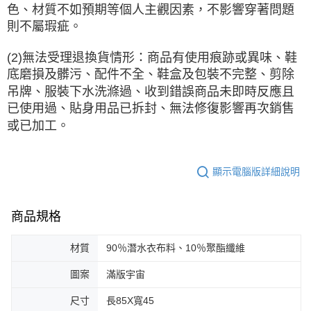
色、材質不如預期等個人主觀因素，不影響穿著問題
則不屬瑕疵。
(2)無法受理退換貨情形：商品有使用痕跡或異味、鞋
底磨損及髒污、配件不全、鞋盒及包裝不完整、剪除
吊牌、服裝下水洗滌過、收到錯誤商品未即時反應且
已使用過、貼身用品已拆封、無法修復影響再次銷售
或已加工。
顯示電腦版詳細說明
商品規格
材質
90％潛水衣布料、10％聚酯纖維
圖案
滿版宇宙
尺寸
長85X寬45