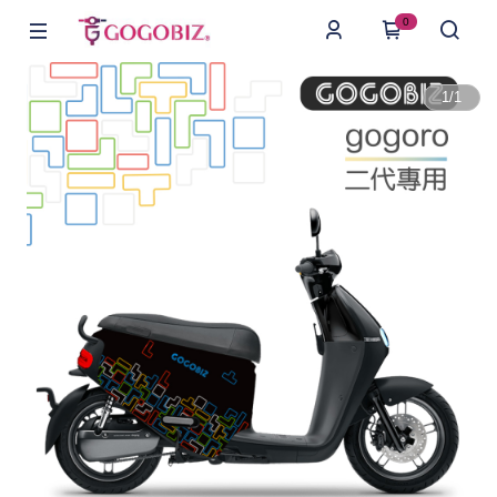
0
1
/
1