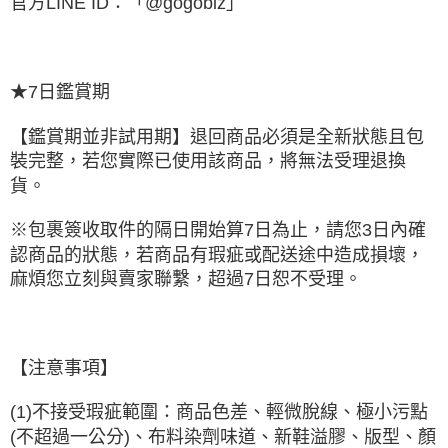
官方LINE ID：「@gogobiz」
★7日鑑賞期
【鑑賞期並非試用期】退回商品必須是全新狀態且包
裝完整，若您實際已使用該商品，將無法受理退換
貨。
※包裹簽收取件的隔日開始算7日為止，請您3日內確
認商品的狀態，若商品有瑕疵或配送途中造成損壞，
麻煩您立刻與賣家聯繫，超過7日恕不受理。
【注意事項】
(1)不接受瑕疵範圍：商品色差、輕微脫線、極小污點
(不超過一公分)、布料染劑味道、新鞋溢膠、版型、顏