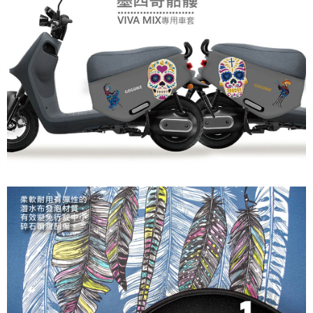
後付繳納相關費用。
免運
※ 交易是否成功請以「AFTEE先享後付 」之結帳頁面顯示為準，若有關於
是否繳費成功／繳費後需取消欲退款等相關疑問，請聯繫「AFTEE先享後付
免運費
客戶支援中心」
https://netprotections.freshdesk.com/support/home
【注意事項】
１．透過由恩沛科技股份有限公司提供之「AFTEE先享後付」服務完成之交
易，需依本服務之必要範圍內提供個人資料，並將交易相關給付款項請求債
權轉讓予恩沛科技股份有限公司。
２．關於個人資料處理事宜，請瀏覽以下網址：
https://aftee.tw/terms/#terms3
３．未成年的使用者請事先徵得法定代理人或監護人之同意方可使用
「AFTEE先享後付」，若未經同意申辦者引起之損失，本公司不負相關責
任。
４．使用「AFTEE先享後付」時，將依據個別帳號之用戶狀況，依本公司即
時審查核予不同之上限額度；若仍有額度不足之情形，本公司將視審查結果
請求用戶進行身份認證。
５．嚴禁一人註冊多個帳號或使用他人資訊註冊。若發現惡意使用之情形，
恩沛科技股份有限公司將有權停止該用戶之使用額度並採取法律行動。