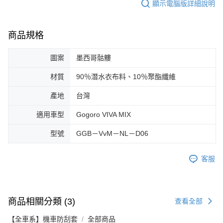
顯示電腦版詳細說明
商品規格
圖案
墨西哥骷髏
材質
90％潛水衣布料、10％聚酯纖維
產地
台灣
適用車型
Gogoro VIVA MIX
型號
GGB－VvM－NL－D06
客服
商品相關分類 (3)
查看全部
【全車系】機車防刮套
全部商品