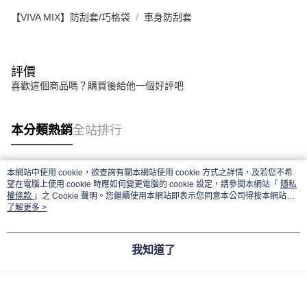
【VIVA MIX】防刮套/巧格袋
車身防刮套
評價
喜歡這個商品嗎？購買後給他一個好評吧
本分類熱銷
全站排行
本網站中使用 cookie，欲查詢有關本網站使用 cookie 方式之詳情，及若您不希
熱門標籤
望在電腦上使用 cookie 時應如何變更電腦的 cookie 設定，請參閱本網站「
隱私
權條款
」之 Cookie 聲明。您繼續使用本網站即表示您同意本公司得按本網站使
用條款之 Cookie 聲明使用 cookie。
了解更多 >
我知道了