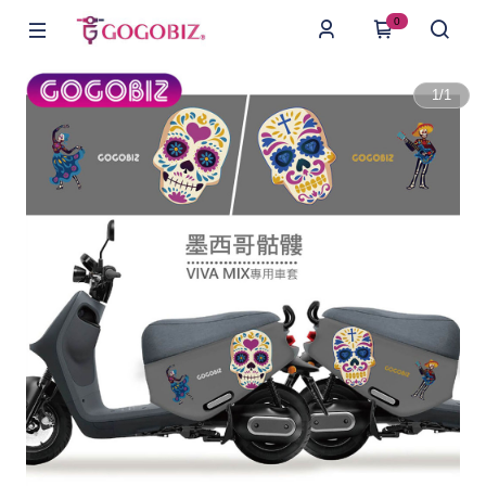
0
1
/
1