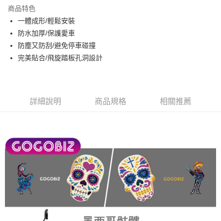
Apple Pay
商品特色
街口支付
一體成形/輕鬆安裝
防水加厚/保護愛車
悠遊付
防塵又防刮/避免停車碰撞
全盈+PAY
完美貼合/飛旋踏板孔洞設計
AFTEE先享後付
相關說明
【關於「AFTEE先享後付」】
詳細說明
商品規格
相關推薦
ATM付款
AFTEE先享後付是「在收到商品之後才付款」的支付方式。 讓您購物簡單
便利好安心！
１．簡單：不需註冊會員、不需綁卡、不需儲值。
運送方式
２．便利：只要手機號碼，簡訊認證，即可結帳。
３．安心：先確認商品／服務後，再付款。
付款後全家取貨
每筆NT$60，滿NT$1,000(含以上)免運費
【「AFTEE先享後付」結帳流程】
１．於結帳方式選擇「AFTEE先享後付」後，將跳轉至「AFTEE先享後付」
付款後7-11取貨
結帳頁面，進行簡訊認證並確認金額後，即可完成結帳。
２．訂單成立數日內，您將收到繳費通知簡訊。
每筆NT$60，滿NT$1,000(含以上)免運費
３．收到繳費通知簡訊後14天內，點擊此簡訊中的連結，可透過四大超商／
ATM／網路銀行／等多元方式進行付款，方視為交易完成。
宅配
※ 請注意：結帳手續完成當下不需立刻繳費，但若您需要取消訂單，請聯絡
每筆NT$110
購買商品的店家。未經商家同意取消之訂單仍視為有效，需透過AFTEE先享