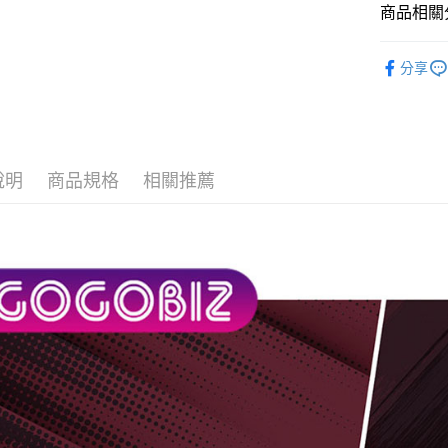
商品相關分
AFTEE先
相關說明
【全車系
【關於「A
分享
ATM付款
AFTEE
【VIVA 
便利好安
１．簡單
【全車系
２．便利
運送方式
３．安心
付款後全
說明
商品規格
相關推薦
【「AFT
每筆NT$6
１．於結帳
付」結帳
付款後7-1
２．訂單
３．收到繳
每筆NT$6
／ATM／
※ 請注意
宅配
絡購買商品
先享後付
每筆NT$1
※ 交易是
是否繳費成
免運
付客戶支
免運費
【注意事
１．透過由