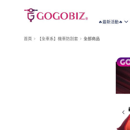
🔥最新活動🔥
首頁
【全車系】機車防刮套
全部商品