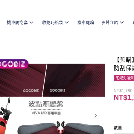
機車防刮套
收納巧格袋
機車尾箱
影片介紹
【預購】
防刮保護
宅配免運費
NT$1,780
NT$1,
數量