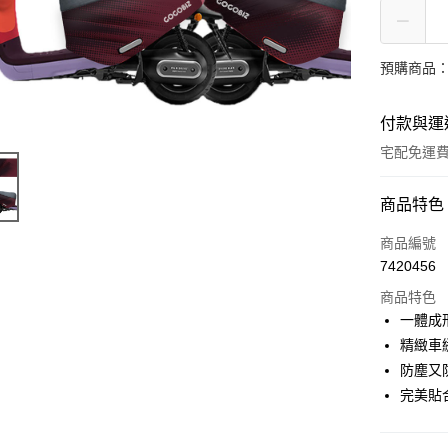
預購商品：
付款與運
宅配免運
付款方式
商品特色
信用卡一
商品編號
7420456
LINE Pay
商品特色
Apple Pay
一體成
精緻車
街口支付
防塵又
悠遊付
完美貼
全盈+PAY