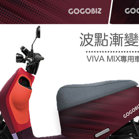
交易，需
求債權轉
２．關於
https://aft
３．未成
「AFTE
任。
４．使用「
即時審查
結果請求
５．嚴禁
形，恩沛
動。