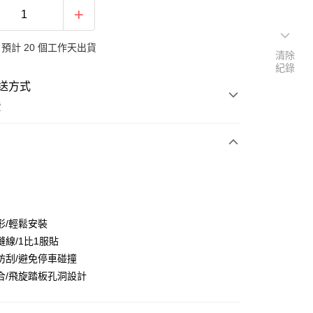
預計 20 個工作天出貨
清除
紀錄
送方式
費
次付款
形/輕鬆安裝
縫線/1比1服貼
防刮/避免停車碰撞
合/飛旋踏板孔洞設計