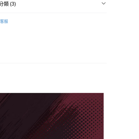
類 (3)
享後付
】機車防刮套
全部商品
FTEE先享後付」】
客服
先享後付是「在收到商品之後才付款」的支付方式。 讓您購物簡單
MIX】防刮套/巧格袋
車身防刮套
心！
：不需註冊會員、不需綁卡、不需儲值。
】機車防刮套
VIVA MIX
：只要手機號碼，簡訊認證，即可結帳。
：先確認商品／服務後，再付款。
家取貨
EE先享後付」結帳流程】
0，滿NT$1,000(含以上)免運費
方式選擇「AFTEE先享後付」後，將跳轉至「AFTEE先享後
頁面，進行簡訊認證並確認金額後，即可完成結帳。
1取貨
成立數日內，您將收到繳費通知簡訊。
費通知簡訊後14天內，點擊此簡訊中的連結，可透過四大超商
0，滿NT$1,000(含以上)免運費
網路銀行／等多元方式進行付款，方視為交易完成。
：結帳手續完成當下不需立刻繳費，但若您需要取消訂單，請聯
的店家。未經商家同意取消之訂單仍視為有效，需透過AFTEE
繳納相關費用。
10
否成功請以「AFTEE先享後付 」之結帳頁面顯示為準，若有關於
功／繳費後需取消欲退款等相關疑問，請聯繫「AFTEE先享後
援中心」
https://netprotections.freshdesk.com/support/home
項】
恩沛科技股份有限公司提供之「AFTEE先享後付」服務完成之