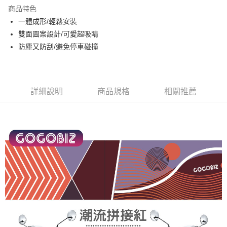
Apple Pay
商品特色
街口支付
一體成形/輕鬆安裝
雙面圖案設計/可愛超吸睛
悠遊付
防塵又防刮/避免停車碰撞
全盈+PAY
AFTEE先享後付
相關說明
詳細說明
商品規格
相關推薦
【關於「AFTEE先享後付」】
ATM付款
AFTEE先享後付是「在收到商品之後才付款」的支付方式。 讓您購物簡單
便利好安心！
１．簡單：不需註冊會員、不需綁卡、不需儲值。
運送方式
２．便利：只要手機號碼，簡訊認證，即可結帳。
３．安心：先確認商品／服務後，再付款。
付款後全家取貨
每筆NT$60，滿NT$1,000(含以上)免運費
【「AFTEE先享後付」結帳流程】
１．於結帳方式選擇「AFTEE先享後付」後，將跳轉至「AFTEE先享後付」
付款後7-11取貨
結帳頁面，進行簡訊認證並確認金額後，即可完成結帳。
２．訂單成立數日內，您將收到繳費通知簡訊。
每筆NT$60，滿NT$1,000(含以上)免運費
３．收到繳費通知簡訊後14天內，點擊此簡訊中的連結，可透過四大超商／
ATM／網路銀行／等多元方式進行付款，方視為交易完成。
宅配
※ 請注意：結帳手續完成當下不需立刻繳費，但若您需要取消訂單，請聯絡
每筆NT$110
購買商品的店家。未經商家同意取消之訂單仍視為有效，需透過AFTEE先享