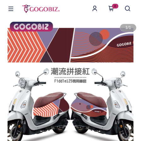
0
1
/
1