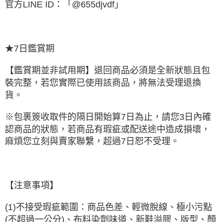
官方LINE ID：「@655djvdf」
★7日鑑賞期
【鑑賞期並非試用期】退回商品必須是全新狀態且包
裝完整，若您實際已使用該商品，將無法受理退換
貨。
※包裹簽收取件的隔日開始算7日為止，請您3日內確
認商品的狀態，若商品有瑕疵或配送途中造成損壞，
麻煩您立刻與賣家聯繫，超過7日恕不受理。
【注意事項】
(1)不接受瑕疵範圍：商品色差、輕微脫線、極小污點
(不超過一公分)、布料染劑味道、新鞋溢膠、版型、顏