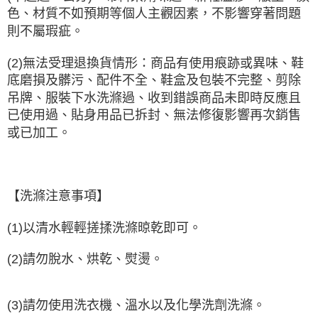
色、材質不如預期等個人主觀因素，不影響穿著問題
則不屬瑕疵。
(2)無法受理退換貨情形：商品有使用痕跡或異味、鞋
底磨損及髒污、配件不全、鞋盒及包裝不完整、剪除
吊牌、服裝下水洗滌過、收到錯誤商品未即時反應且
已使用過、貼身用品已拆封、無法修復影響再次銷售
或已加工。
【洗滌注意事項】
(1)以清水輕輕搓揉洗滌晾乾即可。
(2)請勿脫水、烘乾、熨燙。
(3)請勿使用洗衣機、溫水以及化學洗劑洗滌。