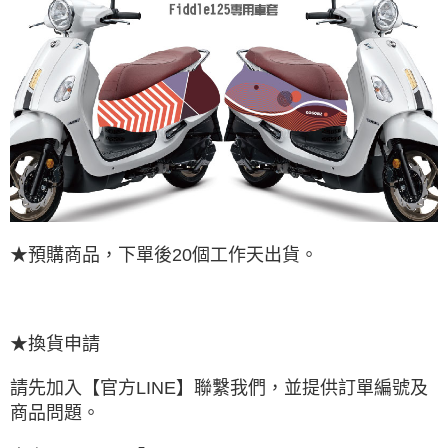
後付繳納相關費用。
免運
※ 交易是否成功請以「AFTEE先享後付 」之結帳頁面顯示為準，若有關於
是否繳費成功／繳費後需取消欲退款等相關疑問，請聯繫「AFTEE先享後付
免運費
客戶支援中心」
https://netprotections.freshdesk.com/support/home
【注意事項】
１．透過由恩沛科技股份有限公司提供之「AFTEE先享後付」服務完成之交
易，需依本服務之必要範圍內提供個人資料，並將交易相關給付款項請求債
權轉讓予恩沛科技股份有限公司。
２．關於個人資料處理事宜，請瀏覽以下網址：
https://aftee.tw/terms/#terms3
３．未成年的使用者請事先徵得法定代理人或監護人之同意方可使用
「AFTEE先享後付」，若未經同意申辦者引起之損失，本公司不負相關責
任。
★預購商品，下單後20個工作天出貨。
４．使用「AFTEE先享後付」時，將依據個別帳號之用戶狀況，依本公司即
時審查核予不同之上限額度；若仍有額度不足之情形，本公司將視審查結果
請求用戶進行身份認證。
５．嚴禁一人註冊多個帳號或使用他人資訊註冊。若發現惡意使用之情形，
★換貨申請
恩沛科技股份有限公司將有權停止該用戶之使用額度並採取法律行動。
請先加入【官方LINE】聯繫我們，並提供訂單編號及
商品問題。