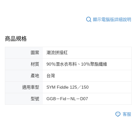
顯示電腦版詳細說明
商品規格
圖案
潮流拼接紅
材質
90％潛水衣布料、10％聚酯纖維
產地
台灣
適用車型
SYM Fiddle 125／150
型號
GGB－Fid－NL－D07
客服