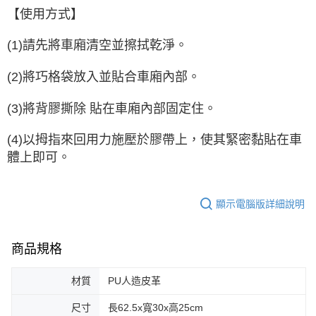
【使用方式】
(1)請先將車廂清空並擦拭乾淨。
(2)將巧格袋放入並貼合車廂內部。
(3)將背膠撕除 貼在車廂內部固定住。
(4)以拇指來回用力施壓於膠帶上，使其緊密黏貼在車
體上即可。
顯示電腦版詳細說明
商品規格
材質
PU人造皮革
尺寸
長62.5x寬30x高25cm