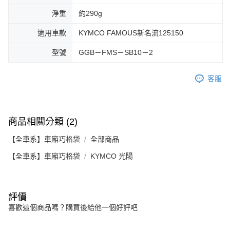
淨重
約290g
適用車款
KYMCO FAMOUS新名流125150
型號
GGB－FMS－SB10－2
客服
商品相關分類 (2)
【全車系】車廂巧格袋
全部商品
【全車系】車廂巧格袋
KYMCO 光陽
評價
喜歡這個商品嗎？購買後給他一個好評吧