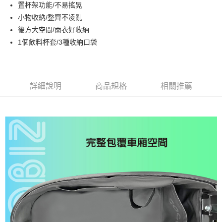
置杯架功能/不易搖晃
悠遊付
小物收納/整齊不凌亂
全盈+PAY
後方大空間/雨衣好收納
1個飲料杯套/3種收納口袋
AFTEE先享後付
相關說明
【關於「AFTEE先享後付」】
ATM付款
AFTEE先享後付是「在收到商品之後才付款」的支付方式。 讓您購物簡單
詳細說明
商品規格
相關推薦
便利好安心！
１．簡單：不需註冊會員、不需綁卡、不需儲值。
運送方式
２．便利：只要手機號碼，簡訊認證，即可結帳。
３．安心：先確認商品／服務後，再付款。
付款後全家取貨
每筆NT$60，滿NT$1,000(含以上)免運費
【「AFTEE先享後付」結帳流程】
１．於結帳方式選擇「AFTEE先享後付」後，將跳轉至「AFTEE先享後付」
付款後7-11取貨
結帳頁面，進行簡訊認證並確認金額後，即可完成結帳。
２．訂單成立數日內，您將收到繳費通知簡訊。
每筆NT$60，滿NT$1,000(含以上)免運費
３．收到繳費通知簡訊後14天內，點擊此簡訊中的連結，可透過四大超商／
ATM／網路銀行／等多元方式進行付款，方視為交易完成。
宅配
※ 請注意：結帳手續完成當下不需立刻繳費，但若您需要取消訂單，請聯絡
每筆NT$110
購買商品的店家。未經商家同意取消之訂單仍視為有效，需透過AFTEE先享
後付繳納相關費用。
免運
※ 交易是否成功請以「AFTEE先享後付 」之結帳頁面顯示為準，若有關於
是否繳費成功／繳費後需取消欲退款等相關疑問，請聯繫「AFTEE先享後付