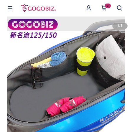
0
1
/
1