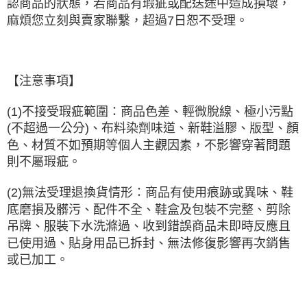
認商品的狀態，若商品有瑕疵或配送途中造成損壞，
麻煩您立刻與賣家聯繫，超過7日恕不受理。
【注意事項】
(1)不接受瑕疵範圍：商品色差、輕微脫線、極小污點
(不超過一公分)、布料染劑味道、新鞋溢膠、版型、顏
色、材質不如預期等個人主觀因素，不影響穿著問題
則不屬瑕疵。
(2)無法受理退換貨情形：商品有使用痕跡或異味、鞋
底磨損及髒污、配件不全、鞋盒及包裝不完整、剪除
吊牌、服裝下水洗滌過、收到錯誤商品未即時反應且
已使用過、貼身用品已拆封、無法修復影響再次銷售
或已加工。