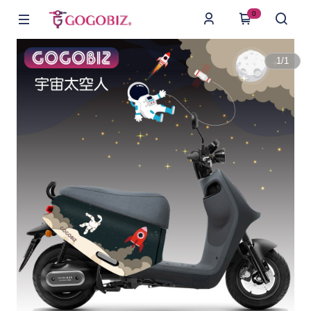
0
1
/
1