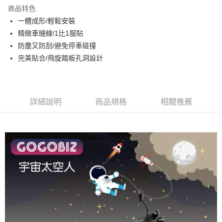
Apple Pay
商品特色
街口支付
一體成形/輕鬆安裝
精緻車縫線/1比1服貼
悠遊付
防塵又防刮/避免停車碰撞
全盈+PAY
完美貼合/飛旋踏板孔洞設計
AFTEE先享後付
相關說明
【關於「AFTEE先享後付」】
詳細說明
商品規格
相關推薦
ATM付款
AFTEE先享後付是「在收到商品之後才付款」的支付方式。 讓您購物簡單
便利好安心！
１．簡單：不需註冊會員、不需綁卡、不需儲值。
運送方式
２．便利：只要手機號碼，簡訊認證，即可結帳。
３．安心：先確認商品／服務後，再付款。
付款後全家取貨
每筆NT$60，滿NT$1,000(含以上)免運費
【「AFTEE先享後付」結帳流程】
１．於結帳方式選擇「AFTEE先享後付」後，將跳轉至「AFTEE先享後付」
付款後7-11取貨
結帳頁面，進行簡訊認證並確認金額後，即可完成結帳。
２．訂單成立數日內，您將收到繳費通知簡訊。
每筆NT$60，滿NT$1,000(含以上)免運費
３．收到繳費通知簡訊後14天內，點擊此簡訊中的連結，可透過四大超商／
ATM／網路銀行／等多元方式進行付款，方視為交易完成。
宅配
※ 請注意：結帳手續完成當下不需立刻繳費，但若您需要取消訂單，請聯絡
每筆NT$110
購買商品的店家。未經商家同意取消之訂單仍視為有效，需透過AFTEE先享