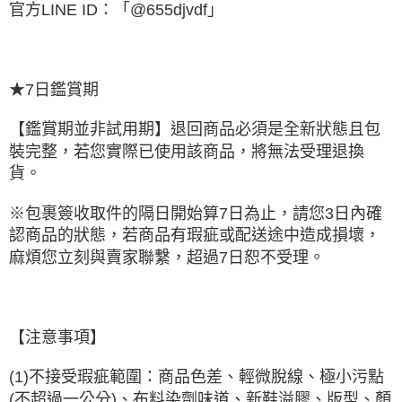
官方LINE ID：「@655djvdf」
★7日鑑賞期
【鑑賞期並非試用期】退回商品必須是全新狀態且包
裝完整，若您實際已使用該商品，將無法受理退換
貨。
※包裹簽收取件的隔日開始算7日為止，請您3日內確
認商品的狀態，若商品有瑕疵或配送途中造成損壞，
麻煩您立刻與賣家聯繫，超過7日恕不受理。
【注意事項】
(1)不接受瑕疵範圍：商品色差、輕微脫線、極小污點
(不超過一公分)、布料染劑味道、新鞋溢膠、版型、顏