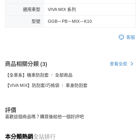
適用車型
VIVA MIX 系列
型號
GGB－PB－MIX－K10
客服
商品相關分類 (3)
查看全部
【全車系】機車防刮套
全部商品
【VIVA MIX】防刮套/巧格袋
車身防刮套
評價
喜歡這個商品嗎？購買後給他一個好評吧
本分類熱銷
全站排行