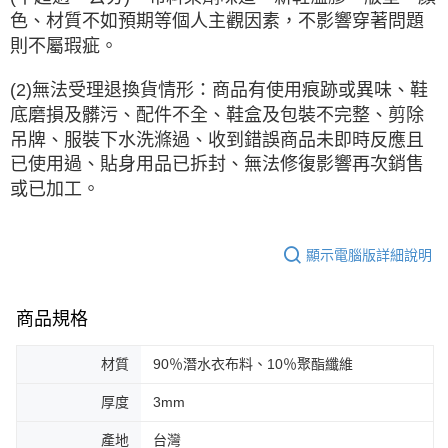
色、材質不如預期等個人主觀因素，不影響穿著問題
則不屬瑕疵。
(2)無法受理退換貨情形：商品有使用痕跡或異味、鞋
底磨損及髒污、配件不全、鞋盒及包裝不完整、剪除
吊牌、服裝下水洗滌過、收到錯誤商品未即時反應且
已使用過、貼身用品已拆封、無法修復影響再次銷售
或已加工。
顯示電腦版詳細說明
商品規格
材質
90％潛水衣布料、10％聚酯纖維
厚度
3mm
產地
台灣