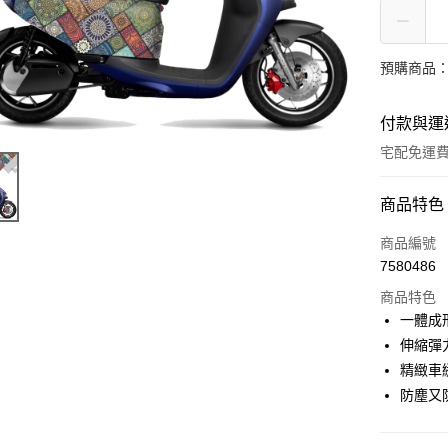
預購商品：
付款與運
宅配免運
付款方式
商品特色
信用卡一
商品編號
7580486
LINE Pay
商品特色
Apple Pay
一體成
伸縮彈
街口支付
精緻車
悠遊付
防塵又
全盈+PAY