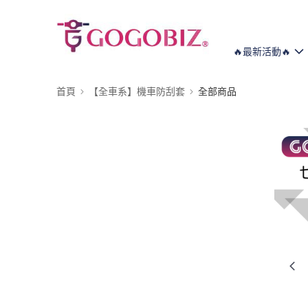
🔥最新活動🔥
首頁
【全車系】機車防刮套
全部商品