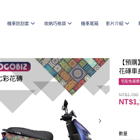
機車防刮套
收納巧格袋
機車尾箱
影片介紹
【預購】
花磚車身
宅配免運費
NT$1,780
NT$1,
數量