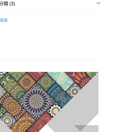
類 (3)
享後付
】機車防刮套
全部商品
FTEE先享後付」】
客服
先享後付是「在收到商品之後才付款」的支付方式。 讓您購物簡單
i-3】防刮套/巧格袋
車身防刮套
心！
：不需註冊會員、不需綁卡、不需儲值。
】機車防刮套
Ai-1 Ai-3
：只要手機號碼，簡訊認證，即可結帳。
：先確認商品／服務後，再付款。
家取貨
EE先享後付」結帳流程】
0，滿NT$1,000(含以上)免運費
方式選擇「AFTEE先享後付」後，將跳轉至「AFTEE先享後
頁面，進行簡訊認證並確認金額後，即可完成結帳。
1取貨
成立數日內，您將收到繳費通知簡訊。
費通知簡訊後14天內，點擊此簡訊中的連結，可透過四大超商
0，滿NT$1,000(含以上)免運費
網路銀行／等多元方式進行付款，方視為交易完成。
：結帳手續完成當下不需立刻繳費，但若您需要取消訂單，請聯
的店家。未經商家同意取消之訂單仍視為有效，需透過AFTEE
繳納相關費用。
10
否成功請以「AFTEE先享後付 」之結帳頁面顯示為準，若有關於
功／繳費後需取消欲退款等相關疑問，請聯繫「AFTEE先享後
援中心」
https://netprotections.freshdesk.com/support/home
項】
恩沛科技股份有限公司提供之「AFTEE先享後付」服務完成之