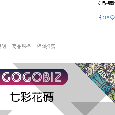
商品相關分
AFTEE先
相關說明
【全車系
【關於「A
分享
ATM付款
AFTEE
【Ai-1 A
便利好安
１．簡單
【全車系
２．便利
運送方式
３．安心
付款後全
說明
商品規格
相關推薦
【「AFT
每筆NT$6
１．於結帳
付」結帳
付款後7-1
２．訂單
３．收到繳
每筆NT$6
／ATM／
※ 請注意
宅配
絡購買商品
先享後付
每筆NT$1
※ 交易是
是否繳費成
免運
付客戶支
免運費
【注意事
１．透過由