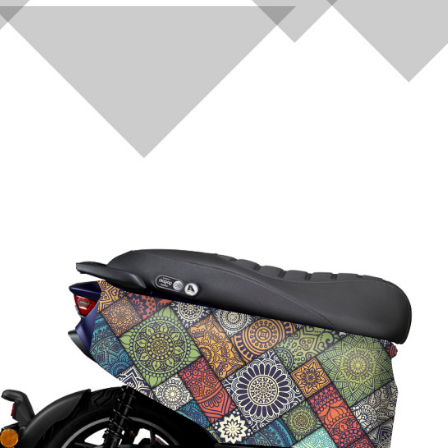
交易，需
求債權轉
２．關於
https://aft
３．未成
「AFTE
任。
４．使用「
即時審查
結果請求
５．嚴禁
形，恩沛
動。