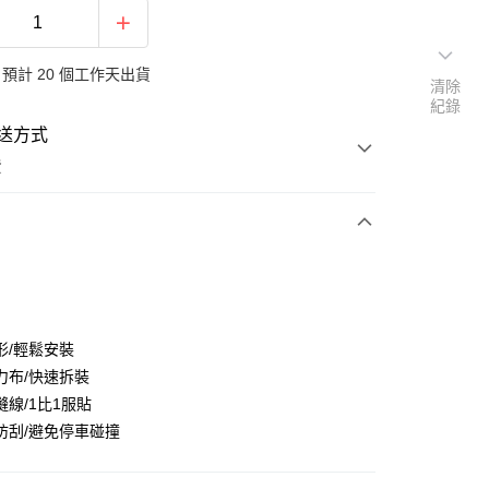
預計 20 個工作天出貨
清除
紀錄
送方式
費
次付款
形/輕鬆安裝
力布/快速拆裝
縫線/1比1服貼
防刮/避免停車碰撞