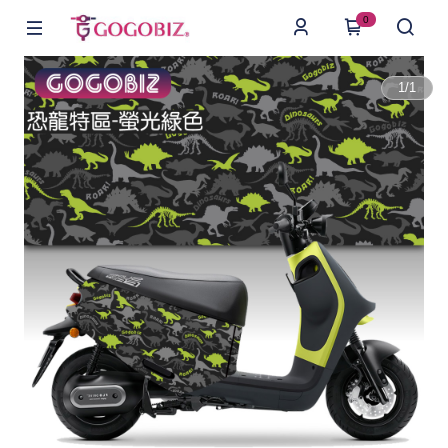
0
1
/
1