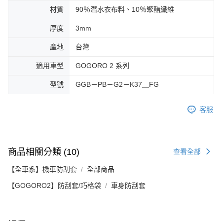
材質
90％潛水衣布料、10％聚酯纖維
厚度
3mm
產地
台灣
適用車型
GOGORO 2 系列
型號
GGB－PB－G2－K37＿FG
客服
商品相關分類 (10)
查看全部
【全車系】機車防刮套
全部商品
【GOGORO2】防刮套/巧格袋
車身防刮套