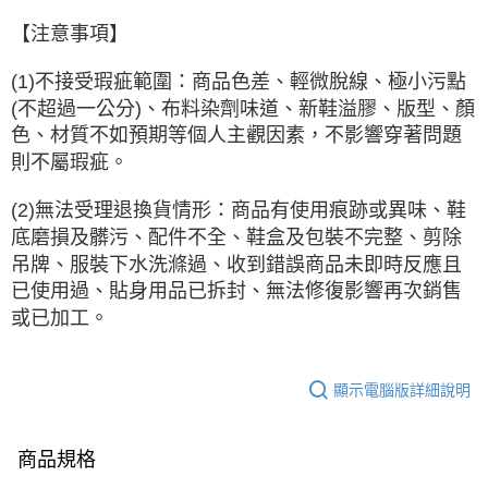
【注意事項】
(1)不接受瑕疵範圍：商品色差、輕微脫線、極小污點
(不超過一公分)、布料染劑味道、新鞋溢膠、版型、顏
色、材質不如預期等個人主觀因素，不影響穿著問題
則不屬瑕疵。
(2)無法受理退換貨情形：商品有使用痕跡或異味、鞋
底磨損及髒污、配件不全、鞋盒及包裝不完整、剪除
吊牌、服裝下水洗滌過、收到錯誤商品未即時反應且
已使用過、貼身用品已拆封、無法修復影響再次銷售
或已加工。
顯示電腦版詳細說明
商品規格