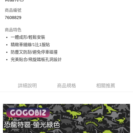
信用卡一次付款
商品編號
LINE Pay
7608829
Apple Pay
商品特色
街口支付
一體成形/輕鬆安裝
精緻車縫線/1比1服貼
悠遊付
防塵又防刮/避免停車碰撞
全盈+PAY
完美貼合/飛旋踏板孔洞設計
AFTEE先享後付
相關說明
【關於「AFTEE先享後付」】
詳細說明
商品規格
相關推薦
ATM付款
AFTEE先享後付是「在收到商品之後才付款」的支付方式。 讓您購物簡單
便利好安心！
１．簡單：不需註冊會員、不需綁卡、不需儲值。
運送方式
２．便利：只要手機號碼，簡訊認證，即可結帳。
３．安心：先確認商品／服務後，再付款。
付款後全家取貨
每筆NT$60，滿NT$1,000(含以上)免運費
【「AFTEE先享後付」結帳流程】
１．於結帳方式選擇「AFTEE先享後付」後，將跳轉至「AFTEE先享後付」
付款後7-11取貨
結帳頁面，進行簡訊認證並確認金額後，即可完成結帳。